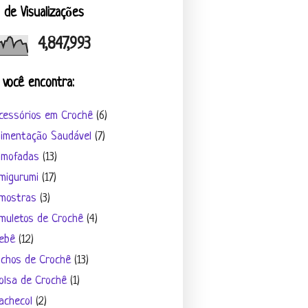
l de Visualizações
4,847,993
 você encontra:
cessórios em Crochê
(6)
limentação Saudável
(7)
lmofadas
(13)
migurumi
(17)
mostras
(3)
muletos de Crochê
(4)
ebê
(12)
ichos de Crochê
(13)
olsa de Crochê
(1)
achecol
(2)