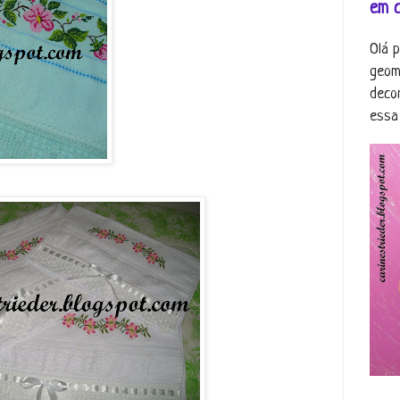
em 
Olá 
geom
deco
essa 