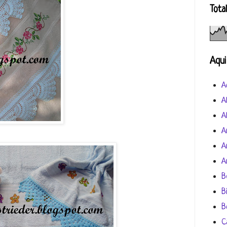
Tota
Aqui
A
A
A
A
A
A
B
B
B
C