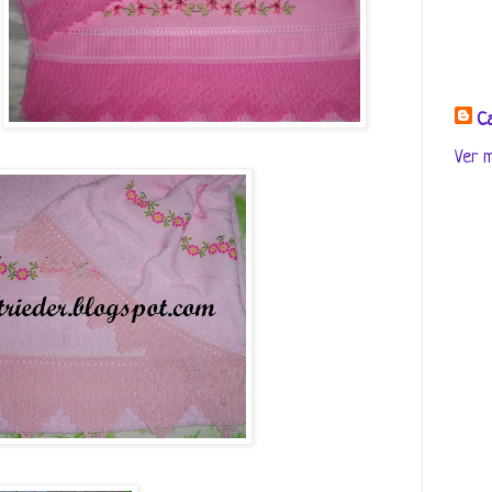
Ca
Ver m