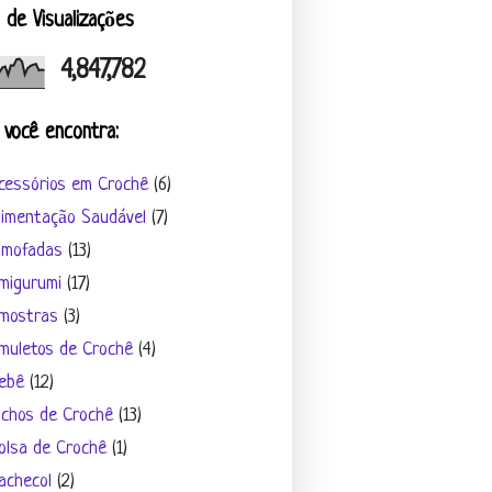
l de Visualizações
4,847,782
 você encontra:
cessórios em Crochê
(6)
limentação Saudável
(7)
lmofadas
(13)
migurumi
(17)
mostras
(3)
muletos de Crochê
(4)
ebê
(12)
ichos de Crochê
(13)
olsa de Crochê
(1)
achecol
(2)