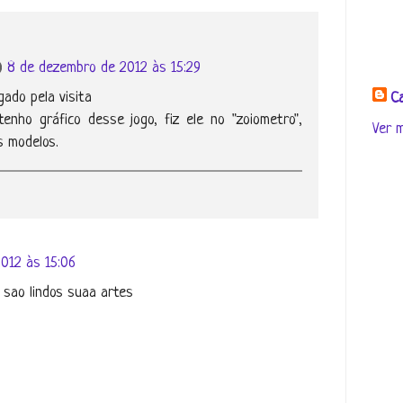
8 de dezembro de 2012 às 15:29
igado pela visita
Ca
tenho gráfico desse jogo, fiz ele no "zoiometro",
Ver m
s modelos.
012 às 15:06
 sao lindos suaa artes