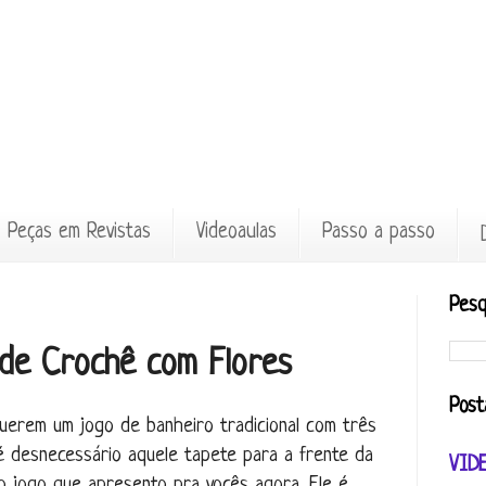
Peças em Revistas
Videoaulas
Passo a passo
Pesq
 de Crochê com Flores
Post
uerem um jogo de banheiro tradicional com três
é desnecessário aquele tapete para a frente da
VID
do jogo que apresento pra vocês agora. Ele é