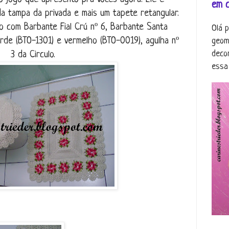
em 
 tampa da privada e mais um tapete retangular.
do com Barbante Fial Crú nº 6, Barbante Santa
Olá 
de (BTO-1301) e vermelho (BTO-0019), agulha nº
geom
deco
3 da Circulo.
essa 