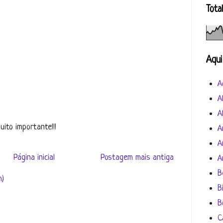
Tota
Aqui
A
A
A
ito importante!!!
A
A
Página inicial
Postagem mais antiga
A
B
m)
B
B
C