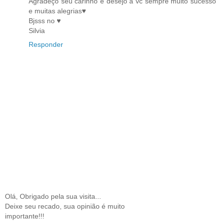
Agradeço seu carinho e desejo a vc sempre muito sucesso
e muitas alegrias♥
Bjsss no ♥
Silvia
Responder
Olá, Obrigado pela sua visita...
Deixe seu recado, sua opinião é muito
importante!!!