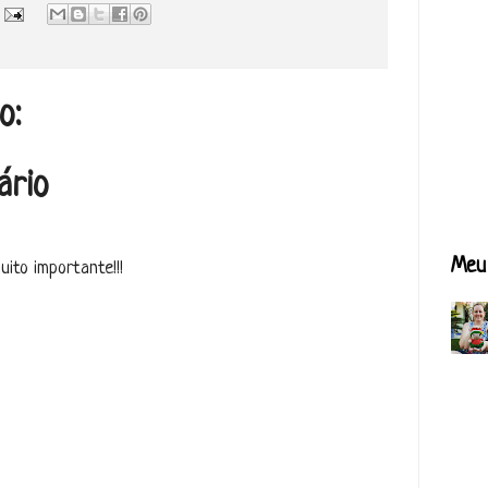
o:
ário
Meu 
ito importante!!!