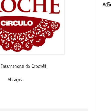
AdS
a Internacional do Crochê!!!
Abraços...