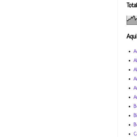
Tota
Aqui
A
A
A
A
A
A
B
B
B
C