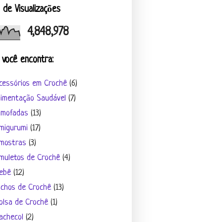
l de Visualizações
4,848,978
 você encontra:
cessórios em Crochê
(6)
limentação Saudável
(7)
lmofadas
(13)
migurumi
(17)
mostras
(3)
muletos de Crochê
(4)
ebê
(12)
ichos de Crochê
(13)
olsa de Crochê
(1)
achecol
(2)