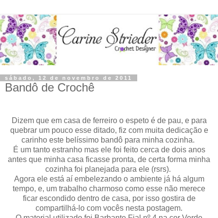
sábado, 12 de novembro de 2011
Bandô de Crochê
Dizem que em casa de ferreiro o espeto é de pau, e para
quebrar um pouco esse ditado, fiz com muita dedicação e
carinho este belíssimo bandô para minha cozinha.
É um tanto estranho mas ele foi feito cerca de dois anos
antes que minha casa ficasse pronta, de certa forma minha
cozinha foi planejada para ele (rsrs).
Agora ele está aí embelezando o ambiente já há algum
tempo, e, um trabalho charmoso como esse não merece
ficar escondido dentro de casa, por isso gostira de
compartilhá-lo com vocês nesta postagem.
O material utilizado foi Barbante Fial nº 4 na cor Verde