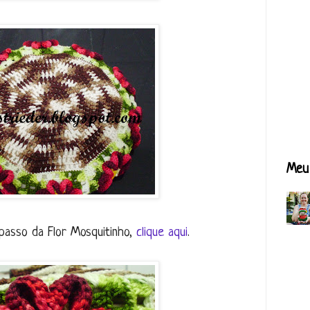
Meu 
passo da Flor Mosquitinho,
clique aqui
.