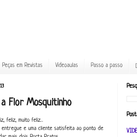
Peças em Revistas
Videoaulas
Passo a passo
13
Pesq
a Flor Mosquitinho
Post
iz, feliz, muito feliz...
entregue e uma cliente satisfeita ao ponto de
VID
ar mais dois Porta Pratos.