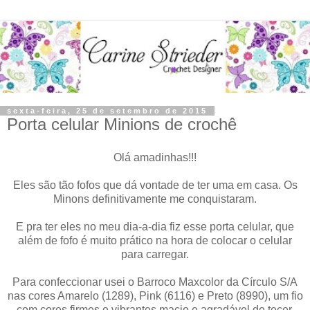
sexta-feira, 25 de setembro de 2015
Porta celular Minions de crochê
Olá amadinhas!!!
Eles são tão fofos que dá vontade de ter uma em casa. Os
Minons definitivamente me conquistaram.
E pra ter eles no meu dia-a-dia fiz esse porta celular, que
além de fofo é muito prático na hora de colocar o celular
para carregar.
Para confeccionar usei o Barroco Maxcolor da Círculo S/A
nas cores Amarelo (1289), Pink (6116) e Preto (8990), um fio
com cores firmes e vibrantes macio e agradável de tecer.