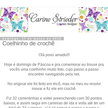
domingo, 27 de março de 2016
Coelhinho de crochê
Olá povo amado!!!
Hoje é domingo de Páscoa e pra comemorar eu trouxe pra
vocês uma coelhinho muito foto, cujo passo a passo
encontrei navegando pela net.
No original ele foi feito em tricô, mas no meu eu resolvi
inovar e fiz ele em crochê.
Fiz 32 correntinhas e voltei preenchendo com 30 pontos
baixos, e assim segui em carreiras de ida e volta até ter um
total de 34 carreiras, aí é só seguir o passo a passo e