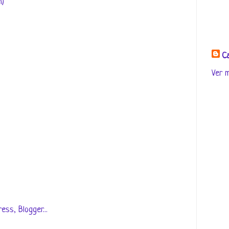
m)
Ca
Ver m