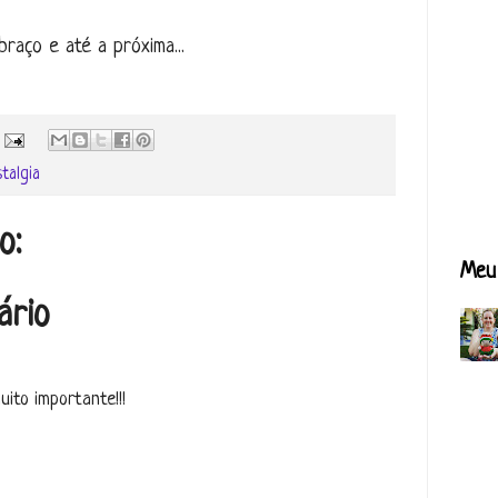
raço e até a próxima...
talgia
o:
Meu 
ário
ito importante!!!