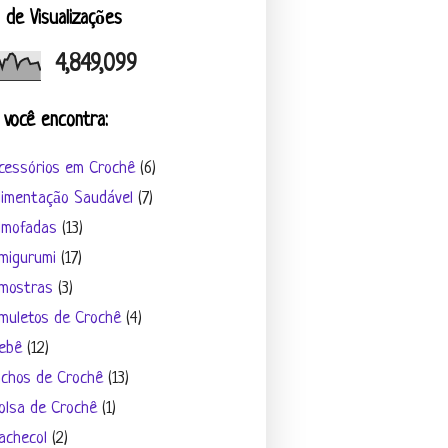
l de Visualizações
4,849,099
 você encontra:
cessórios em Crochê
(6)
limentação Saudável
(7)
lmofadas
(13)
migurumi
(17)
mostras
(3)
muletos de Crochê
(4)
ebê
(12)
ichos de Crochê
(13)
olsa de Crochê
(1)
achecol
(2)