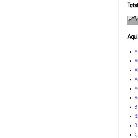
Tota
Aqui
A
A
A
A
A
A
B
B
B
C