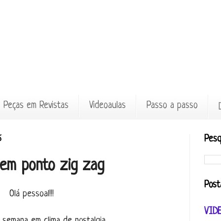
Peças em Revistas
Videoaulas
Passo a passo
6
Pesq
em ponto zig zag
Post
Olá pessoal!!!
VID
semana em clima de nostalgia.