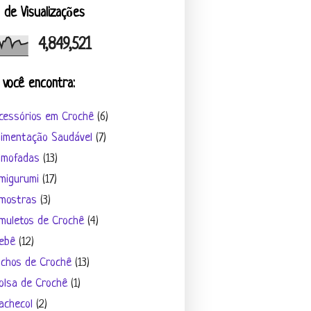
l de Visualizações
4,849,521
 você encontra:
cessórios em Crochê
(6)
limentação Saudável
(7)
lmofadas
(13)
migurumi
(17)
mostras
(3)
muletos de Crochê
(4)
ebê
(12)
ichos de Crochê
(13)
olsa de Crochê
(1)
achecol
(2)