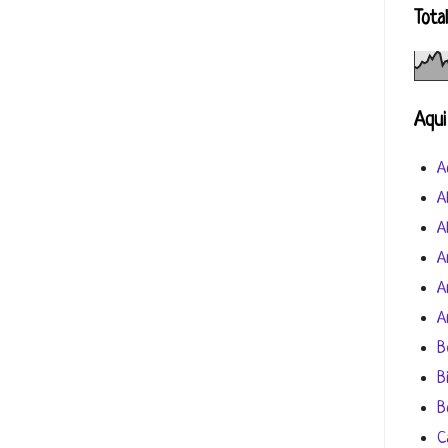
Tota
Aqui
A
A
A
A
A
A
B
B
B
C