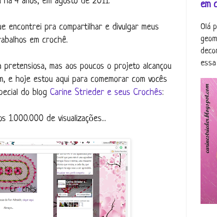
 há 4 anos, em agosto de 2011.
em 
ue encontrei pra compartilhar e divulgar meus
Olá 
geom
rabalhos em crochê.
deco
essa 
da pretensiosa, mas aos poucos o projeto alcançou
, e hoje estou aqui para comemorar com vocês
pecial do blog
Carine Strieder e seus Crochês
:
s 1.000.000 de visualizações...