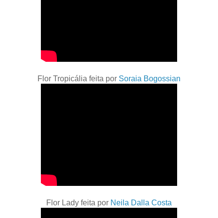
Flor Tropicália feita por
Soraia Bogossian
Flor Lady feita por
Neila Dalla Costa