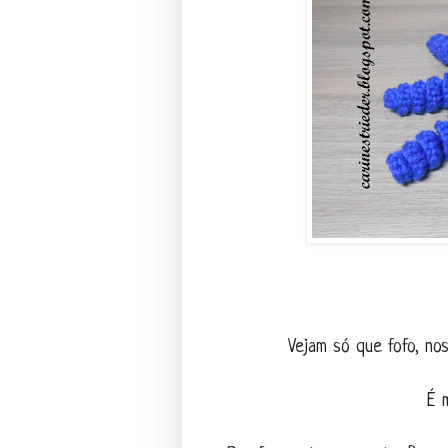
Vejam só que fofo, no
É m