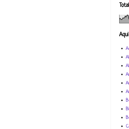
Tota
Aqui
A
A
A
A
A
A
B
B
B
C