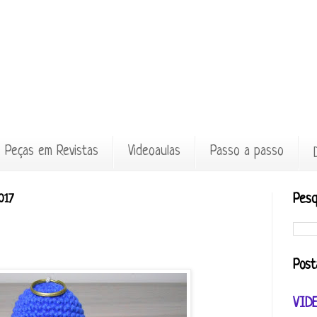
Peças em Revistas
Videoaulas
Passo a passo
017
Pesq
Post
VID