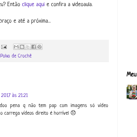
seu? Então
clique aqui
e confira a videoaula.
raço e até a próxima...
,
Polvo de Crochê
Meu 
 2017 às 21:21
.lindoo pena q não tem pap com imagens só vídeo
o carrega vídeos direito é horrível 😞