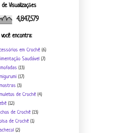
l de Visualizações
4,847,579
 você encontra:
cessórios em Crochê
(6)
limentação Saudável
(7)
lmofadas
(13)
migurumi
(17)
mostras
(3)
muletos de Crochê
(4)
ebê
(12)
ichos de Crochê
(13)
olsa de Crochê
(1)
achecol
(2)