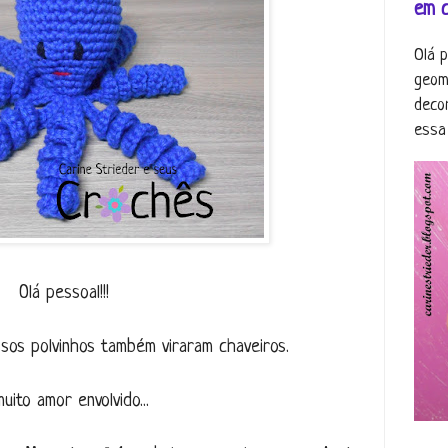
em 
Olá 
geom
deco
essa 
Olá pessoal!!!
ssos polvinhos também viraram chaveiros.
uito amor envolvido...